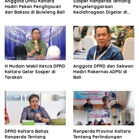
Anggota DPRD Kaltara
Sosper Ranperda Tentang
Hadiri Pekan Penghijauan
Penyelenggaraan
dan Baksos di Buleleng Bali
Keolahragaan Digelar di
Nunukan.
H Mudain Wakil Ketua DPRD
Anggota DPRD dan Sekwan
Kaltara Gelar Sosper di
Hadiri Rakernas ADPSI di
Tarakan
Bali
DPRD Kaltara Bahas
Ranperda Provinsi Kaltara
Ranperda Tentang
Tentang Perlindungan