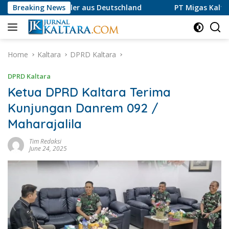
Skip
r Spieler aus Deutschland
Breaking News
PT Migas Kaltara Jaya Lurus
to
content
Home
Kaltara
DPRD Kaltara
DPRD Kaltara
Ketua DPRD Kaltara Terima
Kunjungan Danrem 092 /
Maharajalila
Tim Redaksi
June 24, 2025