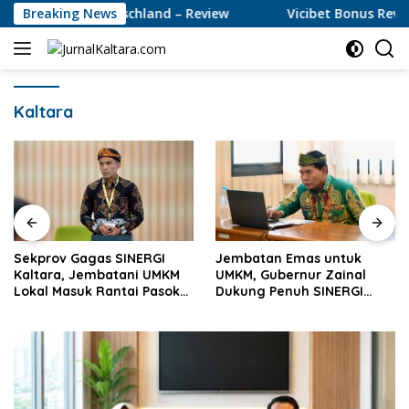
Skip
 Deutschland – Review
Breaking News
Vicibet Bonus Review für Spieler
to
content
Kaltara
Sekprov Gagas SINERGI
Jembatan Emas untuk
Kaltara, Jembatani UMKM
UMKM, Gubernur Zainal
Lokal Masuk Rantai Pasok
Dukung Penuh SINERGI
Industri Global
Kaltara