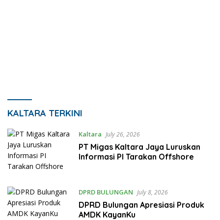
JurnalKaltara.com
KALTARA TERKINI
Kaltara
July 26, 2026
PT Migas Kaltara Jaya Luruskan
Informasi PI Tarakan Offshore
DPRD BULUNGAN
July 8, 2026
DPRD Bulungan Apresiasi Produk
AMDK KayanKu