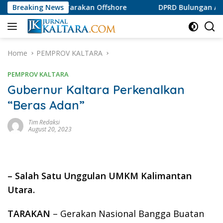
Skip
asi PI Tarakan Offshore
Breaking News
DPRD Bulungan Apresiasi Pro
to
content
Home
PEMPROV KALTARA
PEMPROV KALTARA
Gubernur Kaltara Perkenalkan
“Beras Adan”
Tim Redaksi
August 20, 2023
– Salah Satu Unggulan UMKM Kalimantan
Utara.
TARAKAN
– Gerakan Nasional Bangga Buatan