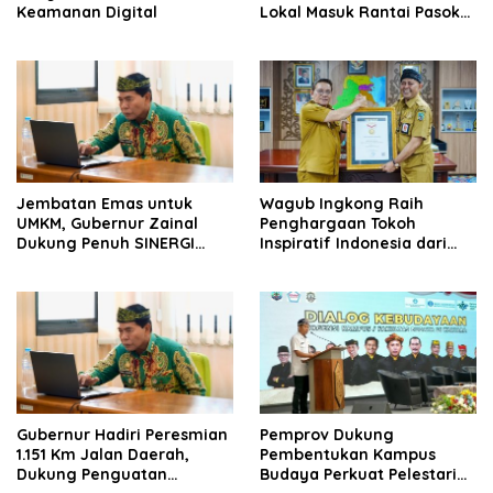
Keamanan Digital
Lokal Masuk Rantai Pasok
Industri Global
Jembatan Emas untuk
Wagub Ingkong Raih
UMKM, Gubernur Zainal
Penghargaan Tokoh
Dukung Penuh SINERGI
Inspiratif Indonesia dari
Kaltara
SMSI
Gubernur Hadiri Peresmian
Pemprov Dukung
1.151 Km Jalan Daerah,
Pembentukan Kampus
Dukung Penguatan
Budaya Perkuat Pelestarian