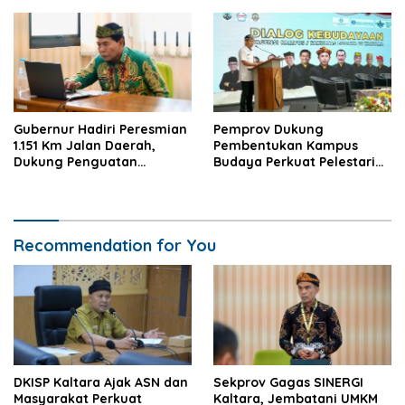
Gubernur Hadiri Peresmian
Pemprov Dukung
1.151 Km Jalan Daerah,
Pembentukan Kampus
Dukung Penguatan
Budaya Perkuat Pelestarian
Konektivitas Nasional
dan SDM Daerah
Recommendation for You
DKISP Kaltara Ajak ASN dan
Sekprov Gagas SINERGI
Masyarakat Perkuat
Kaltara, Jembatani UMKM