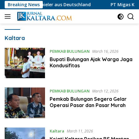
Skip
ieler aus Deutschland
Breaking News
PT Migas Kaltara Jaya Luruskan
to
content
Kaltara
PEMKAB BULUNGAN
March 16, 2026
Bupati Bulungan Ajak Warga Jaga
Kondusifitas
PEMKAB BULUNGAN
March 12, 2026
Pemkab Bulungan Segera Gelar
Operasi Pasar dan Pasar Murah
Kaltara
March 11, 2026
Kejati Kaltara Periksa BS Mantan