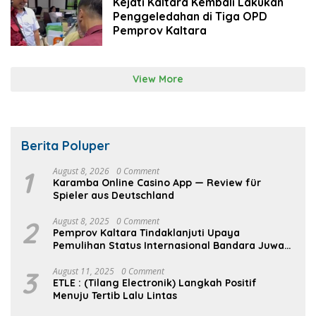
Kejati Kaltara Kembali Lakukan
Penggeledahan di Tiga OPD
Pemprov Kaltara
View More
Berita Poluper
1
August 8, 2026
0 Comment
Karamba Online Casino App — Review für
Spieler aus Deutschland
2
August 8, 2025
0 Comment
Pemprov Kaltara Tindaklanjuti Upaya
Pemulihan Status Internasional Bandara Juwata
Tarakan
3
August 11, 2025
0 Comment
ETLE : (Tilang Electronik) Langkah Positif
Menuju Tertib Lalu Lintas