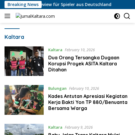
Skip
no App — Review für Spieler aus Deutschland
Breaking News
PT Migas 
to
content
Kaltara
Kaltara
February 10, 2026
Dua Orang Tersangka Dugaan
Korupsi Proyek ASITA Kaltara
Ditahan
Bulungan
February 10, 2026
Kades Antutan Apresiasi Kegiatan
Kerja Bakti Yon TP 880/Benuanta
Bersama Warga
Kaltara
February 9, 2026
Bahu Jalan Trans Kaltara Mulai