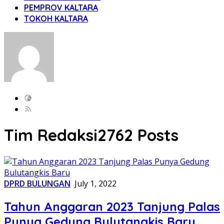
PEMPROV KALTARA
TOKOH KALTARA
Tim Redaksi
2762 Posts
DPRD BULUNGAN
July 1, 2022
Tahun Anggaran 2023 Tanjung Palas
Punya Gedung Bulutangkis Baru