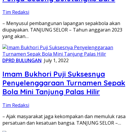
Tim Redaksi
– Menyusul pembangunan lapangan sepakbola akan
diupayakan. TANJUNG SELOR – Tahun anggaran 2023
yang akan…
DPRD BULUNGAN
July 1, 2022
Imam Bukhori Puji Suksesnya
Penyelenggaraan Turnamen Sepak
Bola Mini Tanjung Palas Hilir
Tim Redaksi
– Ajak masyarakat jaga kekompakan dan memuluk rasa
persatuan dan kesatuan bangsa. TANJUNG SELOR –…