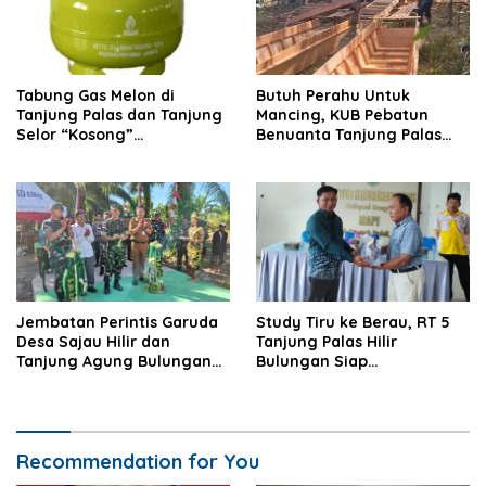
Tabung Gas Melon di
Butuh Perahu Untuk
Tanjung Palas dan Tanjung
Mancing, KUB Pebatun
Selor “Kosong”
Benuanta Tanjung Palas
Dipangkalan Pengecer
Bulungan Solusinya
Jembatan Perintis Garuda
Study Tiru ke Berau, RT 5
Desa Sajau Hilir dan
Tanjung Palas Hilir
Tanjung Agung Bulungan
Bulungan Siap
Diresmikan
Kembangkan UMKM
Recommendation for You