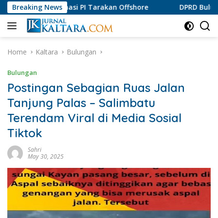
Skip
Informasi PI Tarakan Offshore
Breaking News
DPRD Bulungan Apresias
to
content
Home
Kaltara
Bulungan
Bulungan
Postingan Sebagian Ruas Jalan
Tanjung Palas – Salimbatu
Terendam Viral di Media Sosial
Tiktok
Sahri
May 30, 2025