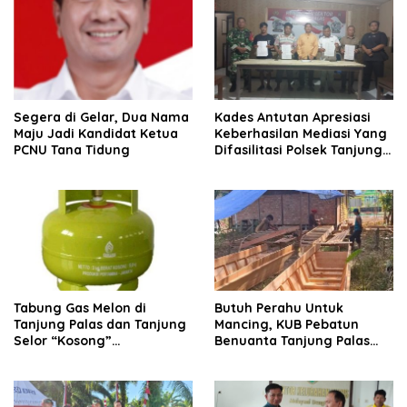
Segera di Gelar, Dua Nama
Kades Antutan Apresiasi
Maju Jadi Kandidat Ketua
Keberhasilan Mediasi Yang
PCNU Tana Tidung
Difasilitasi Polsek Tanjung
Palas
Tabung Gas Melon di
Butuh Perahu Untuk
Tanjung Palas dan Tanjung
Mancing, KUB Pebatun
Selor “Kosong”
Benuanta Tanjung Palas
Dipangkalan Pengecer
Bulungan Solusinya