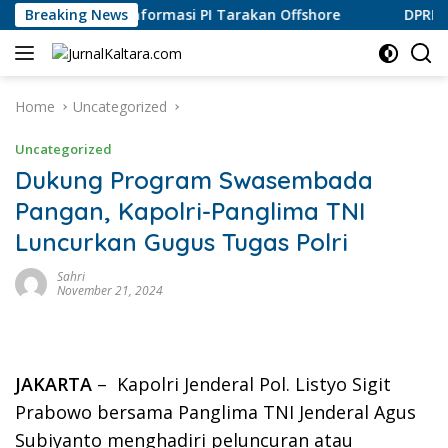
Skip
aya Luruskan Informasi PI Tarakan Offshore
Breaking News
DPRD Bulun
to
content
Home
Uncategorized
Uncategorized
Dukung Program Swasembada
Pangan, Kapolri-Panglima TNI
Luncurkan Gugus Tugas Polri
Sahri
November 21, 2024
JAKARTA
– Kapolri Jenderal Pol. Listyo Sigit
Prabowo bersama Panglima TNI Jenderal Agus
Subiyanto menghadiri peluncuran atau