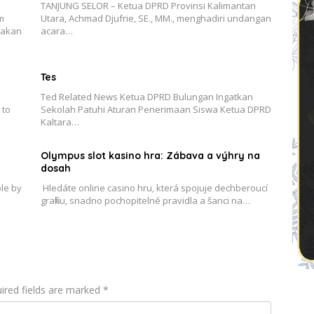
TANJUNG SELOR – Ketua DPRD Provinsi Kalimantan
m
Utara, Achmad Djufrie, SE., MM., menghadiri undangan
 akan
acara…
Tes
Ted Related News Ketua DPRD Bulungan Ingatkan
 to
Sekolah Patuhi Aturan Penerimaan Siswa Ketua DPRD
Kaltara…
Olympus slot kasino hra: Zábava a výhry na
dosah
le by
Hledáte online casino hru‚ která spojuje dechberoucí
grafiku‚ snadno pochopitelné pravidla a šanci na…
ired fields are marked
*