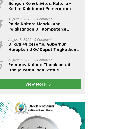
2
Bangun Konektivitas, Kaltara –
Kaltim Kolaborasi Pemerataan
Infrastruktur
3
August 8, 2025
0 Comment
Polda Kaltara Mendukung
Pelaksanaan Uji Kompetensi
Wartawan
4
August 8, 2025
0 Comment
Diikuti 48 peserta, Gubernur
Harapkan UKW Dapat Tingkatkan
SDM Wartawan Lokal
5
August 8, 2025
0 Comment
Pemprov Kaltara Tindaklanjuti
Upaya Pemulihan Status
Internasional Bandara Juwata
Tarakan
View More