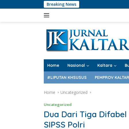
Skip
Breaking News
PT
to
content
Home
Nasional
Kaltara
B
#LIPUTAN KHSUSUS
PEMPROV KALTA
Home
Uncategorized
Uncategorized
Dua Dari Tiga Difabel 
SIPSS Polri