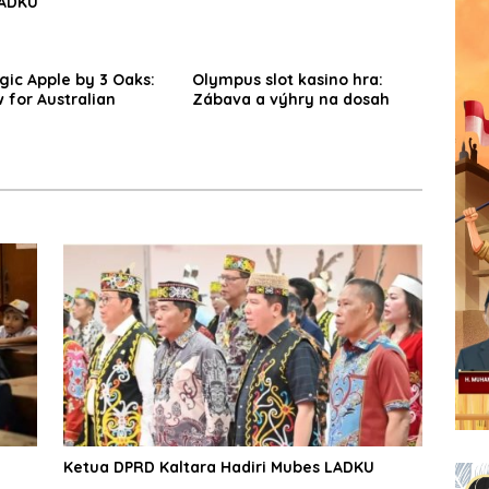
LADKU
ic Apple by 3 Oaks:
Olympus slot kasino hra:
 for Australian
Zábava a výhry na dosah
Ketua DPRD Kaltara Hadiri Mubes LADKU