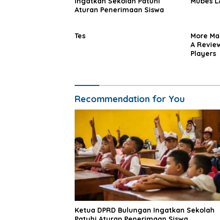
Ingatkan Sekolah Patuhi
Mubes 
Aturan Penerimaan Siswa
Tes
More Mag
A Review
Players
Recommendation for You
Ketua DPRD Bulungan Ingatkan Sekolah
Patuhi Aturan Penerimaan Siswa