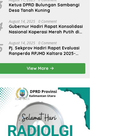
3
Ketua DPRD Bulungan Sambangi
Desa Tanah Kuning
4
August 14, 2025
0 Comment
Gubernur Hadiri Rapat Konsolidasi
Nasional Koperasi Merah Putih di
Bali
5
August 14, 2025
0 Comment
Pj. Sekprov Hadiri Rapat Evaluasi
Ranperda RPJMD Kaltara 2025-
2029 di Kemendagri
View More