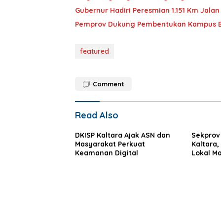
Gubernur Hadiri Peresmian 1.151 Km Jala
Pemprov Dukung Pembentukan Kampus Bu
featured
Comment
Read Also
DKISP Kaltara Ajak ASN dan
Sekprov
Masyarakat Perkuat
Kaltara
Keamanan Digital
Lokal M
Industri