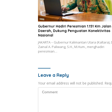
Gubernur Hadiri Peresmian 1.151 Km Jalan
Daerah, Dukung Penguatan Konektivitas
Nasional
JAKARTA – Gubernur Kalimantan Utara (Kaltara), D
Zainal A. Paliwang, S.H., M.Hum., menghadiri
peresmian…
Leave a Reply
Your email address will not be published.
Requ