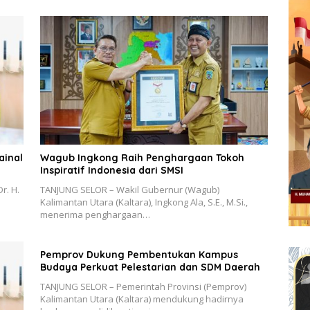
ainal
Wagub Ingkong Raih Penghargaan Tokoh
Inspiratif Indonesia dari SMSI
r. H.
TANJUNG SELOR – Wakil Gubernur (Wagub)
Kalimantan Utara (Kaltara), Ingkong Ala, S.E., M.Si.,
menerima penghargaan…
Pemprov Dukung Pembentukan Kampus
Budaya Perkuat Pelestarian dan SDM Daerah
TANJUNG SELOR – Pemerintah Provinsi (Pemprov)
Kalimantan Utara (Kaltara) mendukung hadirnya