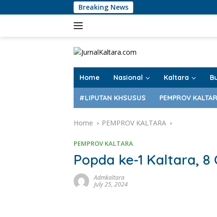
Skip
Breaking News
to
content
Home
Nasional
Kaltara
B
#LIPUTAN KHSUSUS
PEMPROV KALTA
Home
PEMPROV KALTARA
PEMPROV KALTARA
Popda ke-1 Kaltara, 8
Admkaltara
July 25, 2024