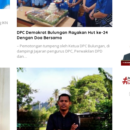
g IKN
DPC Demokrat Bulungan Rayakan Hut ke-24
Dengan Doa Bersama
– Pemotongan tumpeng oleh Ketua DPC Bulungan, di
dampingi Jajaran pengurus DPC, Perwakilan DPD
dan…