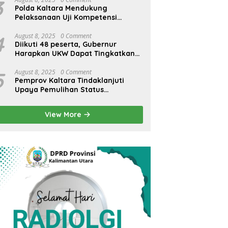
3
Polda Kaltara Mendukung
Pelaksanaan Uji Kompetensi
Wartawan
4
August 8, 2025
0 Comment
Diikuti 48 peserta, Gubernur
Harapkan UKW Dapat Tingkatkan
SDM Wartawan Lokal
5
August 8, 2025
0 Comment
Pemprov Kaltara Tindaklanjuti
Upaya Pemulihan Status
Internasional Bandara Juwata
Tarakan
View More