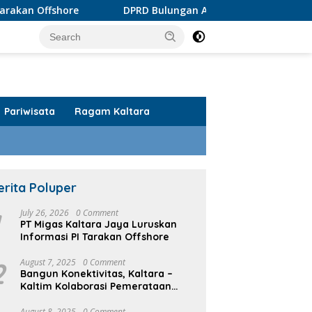
DPRD Bulungan Apresiasi Produk AMDK KayanKu
U
Pariwisata
Ragam Kaltara
erita Poluper
1
July 26, 2026
0 Comment
PT Migas Kaltara Jaya Luruskan
Informasi PI Tarakan Offshore
2
August 7, 2025
0 Comment
Bangun Konektivitas, Kaltara –
Kaltim Kolaborasi Pemerataan
Infrastruktur
August 8, 2025
0 Comment