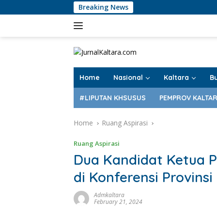
Skip
Breaking News
PT 
to
content
Home
Nasional
Kaltara
B
#LIPUTAN KHSUSUS
PEMPROV KALTA
Home
Ruang Aspirasi
Ruang Aspirasi
Dua Kandidat Ketua P
di Konferensi Provinsi
Admkaltara
February 21, 2024