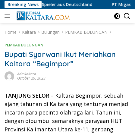
Skip
w für Spieler aus Deutschland
Breaking News
PT Migas Kaltara Jaya L
to
content
Home
Kaltara
Bulungan
PEMKAB BULUNGAN
PEMKAB BULUNGAN
Bupati Syarwani Ikut Meriahkan
Kaltara “Begimpor”
Admkaltara
October 29, 2023
TANJUNG SELOR
– Kaltara Begimpor, sebuah
ajang tahunan di Kaltara yang tentunya menjadi
incaran para pecinta olahraga lari. Tahun ini,
dengan dibumbui semaraknya perayaan HUT
Provinsi Kalimantan Utara ke-11, gerbang