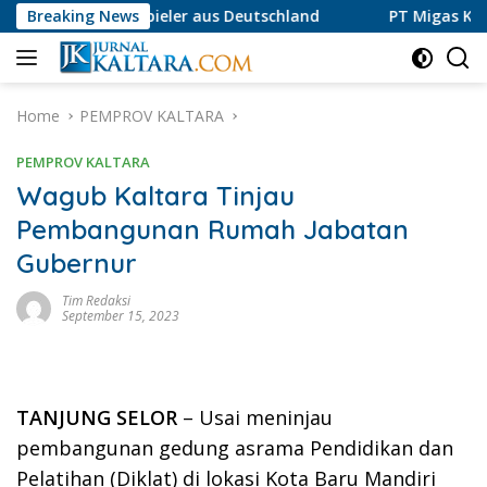
Skip
pieler aus Deutschland
Breaking News
PT Migas Kaltara Jaya Luruskan
to
content
Home
PEMPROV KALTARA
PEMPROV KALTARA
Wagub Kaltara Tinjau
Pembangunan Rumah Jabatan
Gubernur
Tim Redaksi
September 15, 2023
TANJUNG SELOR
– Usai meninjau
pembangunan gedung asrama Pendidikan dan
Pelatihan (Diklat) di lokasi Kota Baru Mandiri