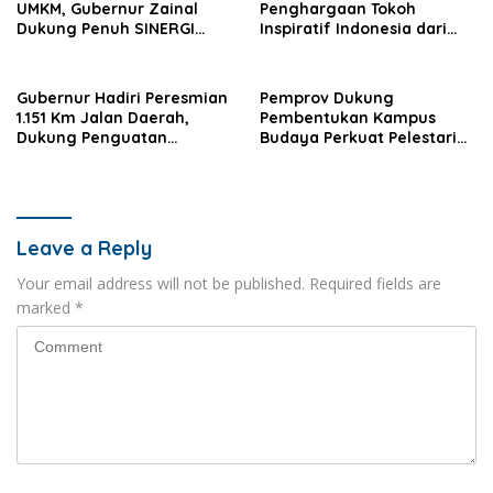
UMKM, Gubernur Zainal
Penghargaan Tokoh
Dukung Penuh SINERGI
Inspiratif Indonesia dari
Kaltara
SMSI
Gubernur Hadiri Peresmian
Pemprov Dukung
1.151 Km Jalan Daerah,
Pembentukan Kampus
Dukung Penguatan
Budaya Perkuat Pelestarian
Konektivitas Nasional
dan SDM Daerah
Leave a Reply
Your email address will not be published.
Required fields are
marked
*