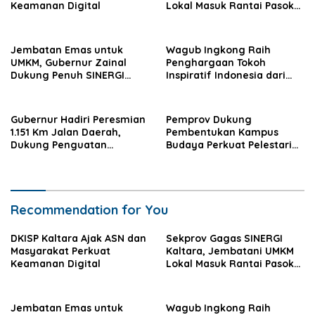
Keamanan Digital
Lokal Masuk Rantai Pasok
Industri Global
Jembatan Emas untuk
Wagub Ingkong Raih
UMKM, Gubernur Zainal
Penghargaan Tokoh
Dukung Penuh SINERGI
Inspiratif Indonesia dari
Kaltara
SMSI
Gubernur Hadiri Peresmian
Pemprov Dukung
1.151 Km Jalan Daerah,
Pembentukan Kampus
Dukung Penguatan
Budaya Perkuat Pelestarian
Konektivitas Nasional
dan SDM Daerah
Recommendation for You
DKISP Kaltara Ajak ASN dan
Sekprov Gagas SINERGI
Masyarakat Perkuat
Kaltara, Jembatani UMKM
Keamanan Digital
Lokal Masuk Rantai Pasok
Industri Global
Jembatan Emas untuk
Wagub Ingkong Raih