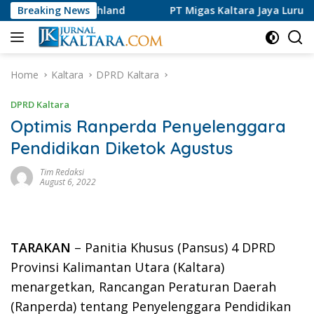
Skip
 Deutschland
Breaking News
PT Migas Kaltara Jaya Luruskan Informasi 
to
content
Home
Kaltara
DPRD Kaltara
DPRD Kaltara
Optimis Ranperda Penyelenggara
Pendidikan Diketok Agustus
Tim Redaksi
August 6, 2022
TARAKAN
– Panitia Khusus (Pansus) 4 DPRD
Provinsi Kalimantan Utara (Kaltara)
menargetkan, Rancangan Peraturan Daerah
(Ranperda) tentang Penyelenggara Pendidikan