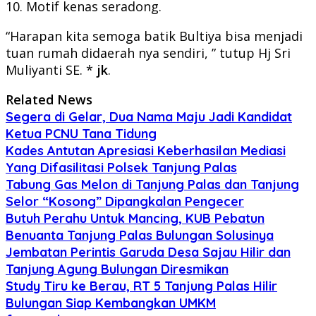
10. Motif kenas seradong.
“Harapan kita semoga batik Bultiya bisa menjadi
tuan rumah didaerah nya sendiri, ” tutup Hj Sri
Muliyanti SE. *
jk
.
Related News
Segera di Gelar, Dua Nama Maju Jadi Kandidat
Ketua PCNU Tana Tidung
Kades Antutan Apresiasi Keberhasilan Mediasi
Yang Difasilitasi Polsek Tanjung Palas
Tabung Gas Melon di Tanjung Palas dan Tanjung
Selor “Kosong” Dipangkalan Pengecer
Butuh Perahu Untuk Mancing, KUB Pebatun
Benuanta Tanjung Palas Bulungan Solusinya
Jembatan Perintis Garuda Desa Sajau Hilir dan
Tanjung Agung Bulungan Diresmikan
Study Tiru ke Berau, RT 5 Tanjung Palas Hilir
Bulungan Siap Kembangkan UMKM