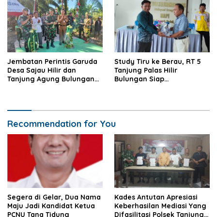
Jembatan Perintis Garuda
Study Tiru ke Berau, RT 5
Desa Sajau Hilir dan
Tanjung Palas Hilir
Tanjung Agung Bulungan
Bulungan Siap
Diresmikan
Kembangkan UMKM
Recommendation for You
Segera di Gelar, Dua Nama
Kades Antutan Apresiasi
Maju Jadi Kandidat Ketua
Keberhasilan Mediasi Yang
PCNU Tana Tidung
Difasilitasi Polsek Tanjung