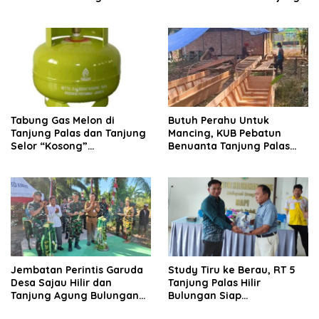
Palas
Tabung Gas Melon di
Butuh Perahu Untuk
Tanjung Palas dan Tanjung
Mancing, KUB Pebatun
Selor “Kosong”
Benuanta Tanjung Palas
Dipangkalan Pengecer
Bulungan Solusinya
Jembatan Perintis Garuda
Study Tiru ke Berau, RT 5
Desa Sajau Hilir dan
Tanjung Palas Hilir
Tanjung Agung Bulungan
Bulungan Siap
Diresmikan
Kembangkan UMKM