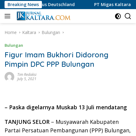
Skip
 aus Deutschland
Breaking News
PT Migas Kaltara Jaya Luruskan Infor
to
content
Home
Kaltara
Bulungan
Bulungan
Figur Imam Bukhori Didorong
Pimpin DPC PPP Bulungan
Tim Redaksi
July 5, 2021
– Paska digelarnya Muskab 13 Juli mendatang
TANJUNG SELOR
– Musyawarah Kabupaten
Partai Persatuan Pembangunan (PPP) Bulungan,