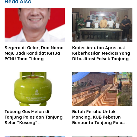
Read Also
Segera di Gelar, Dua Nama
Kades Antutan Apresiasi
Maju Jadi Kandidat Ketua
Keberhasilan Mediasi Yang
PCNU Tana Tidung
Difasilitasi Polsek Tanjung
Palas
Tabung Gas Melon di
Butuh Perahu Untuk
Tanjung Palas dan Tanjung
Mancing, KUB Pebatun
Selor “Kosong”
Benuanta Tanjung Palas
Dipangkalan Pengecer
Bulungan Solusinya