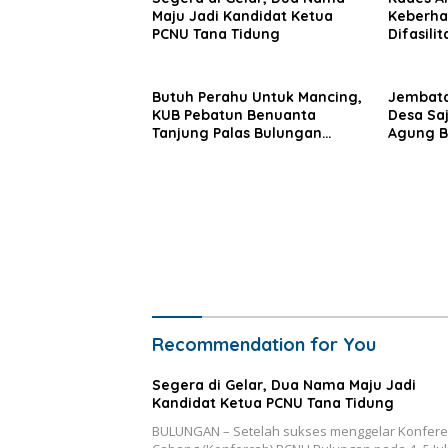
Maju Jadi Kandidat Ketua
Keberha
PCNU Tana Tidung
Difasili
Palas
Butuh Perahu Untuk Mancing,
Jembata
KUB Pebatun Benuanta
Desa Saj
Tanjung Palas Bulungan
Agung B
Solusinya
Recommendation for You
Segera di Gelar, Dua Nama Maju Jadi
Kandidat Ketua PCNU Tana Tidung
BULUNGAN – Setelah sukses menggelar Konfere