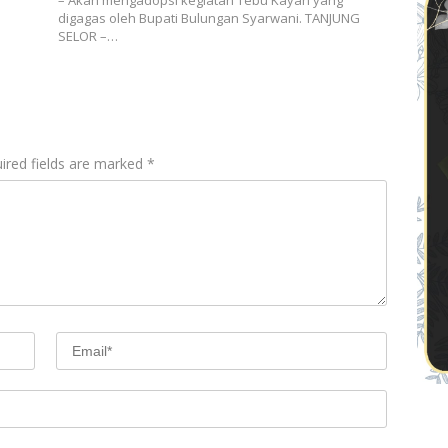
– Akan mengadopsi kegiatan Tebu Kayan yang
digagas oleh Bupati Bulungan Syarwani. TANJUNG
SELOR –…
ired fields are marked
*