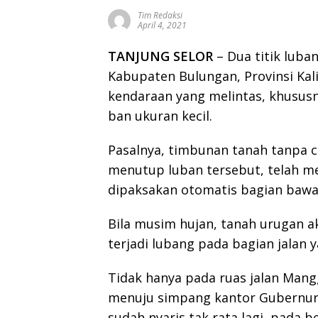
Tim Redaksi
April 4, 2021
TANJUNG SELOR
– Dua titik luba
Kabupaten Bulungan, Provinsi Kal
kendaraan yang melintas, khusus
ban ukuran kecil.
Pasalnya, timbunan tanah tanpa 
menutup luban tersebut, telah me
dipaksakan otomatis bagian bawa
Bila musim hujan, tanah urugan a
terjadi lubang pada bagian jalan 
Tidak hanya pada ruas jalan Mang
menuju simpang kantor Gubernur 
sudah nyaris tak rata lagi, pada b