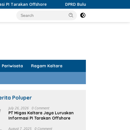
fshore
DPRD Bulungan Apresiasi Produk AMDK KayanKu
Pariwisata
Ragam Kaltara
erita Poluper
1
July 26, 2026
0 Comment
PT Migas Kaltara Jaya Luruskan
Informasi PI Tarakan Offshore
August 7, 2025
0 Comment