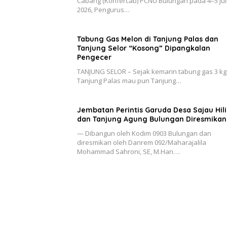
Cabang (Konfercab) PCNU Bulungan pada 4–5 Jul
2026, Pengurus…
Tabung Gas Melon di Tanjung Palas dan
Tanjung Selor “Kosong” Dipangkalan
Pengecer
TANJUNG SELOR – Sejak kemarin tabung gas 3 kg
Tanjung Palas mau pun Tanjung…
Jembatan Perintis Garuda Desa Sajau Hili
dan Tanjung Agung Bulungan Diresmikan
— Dibangun oleh Kodim 0903 Bulungan dan
diresmikan oleh Danrem 092/Maharajalila
Mohammad Sahroni, SE, M.Han….