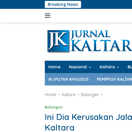
Skip
Breaking News
to
content
Home
Nasional
Kaltara
B
#LIPUTAN KHSUSUS
PEMPROV KALTA
Home
Kaltara
Bulungan
Bulungan
Ini Dia Kerusakan Jal
Kaltara