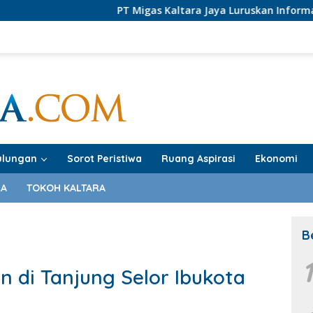
PT Migas Kaltara Jaya Luruskan Informasi PI Tarakan Of
ulungan
Sorot Peristiwa
Ruang Aspirasi
Ekonomi
RA
TOKOH KALTARA
B
an di Tanjung Selor Ibukota