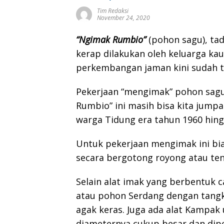
Tim Redaksi
November 24, 2020
“Ngimak Rumbio”
(pohon sagu), tad
kerap dilakukan oleh keluarga kau
perkembangan jaman kini sudah t
Pekerjaan “mengimak” pohon sag
Rumbio” ini masih bisa kita jump
warga Tidung era tahun 1960 hing
Untuk pekerjaan mengimak ini bia
secara bergotong royong atau te
Selain alat imak yang berbentuk 
atau pohon Serdang dengan tang
agak keras. Juga ada alat Kampa
diameternya cukup besar dan dipe