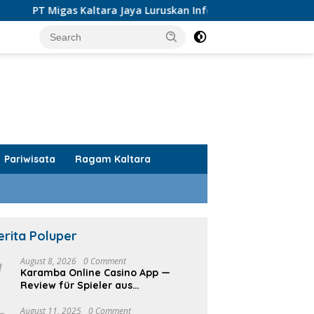
Kaltara Jaya Luruskan Informasi PI Tarakan Offshore
D
Pariwisata
Ragam Kaltara
erita Poluper
1
August 8, 2026
0 Comment
Karamba Online Casino App —
Review für Spieler aus
Deutschland
August 11, 2025
0 Comment