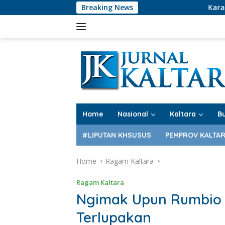
Skip
Breaking News
Karamba Online Casi
to
content
Home
Nasional
Kaltara
B
#LIPUTAN KHSUSUS
PEMPROV KALTA
Home
Ragam Kaltara
Ragam Kaltara
Ngimak Upun Rumbio T
Terlupakan