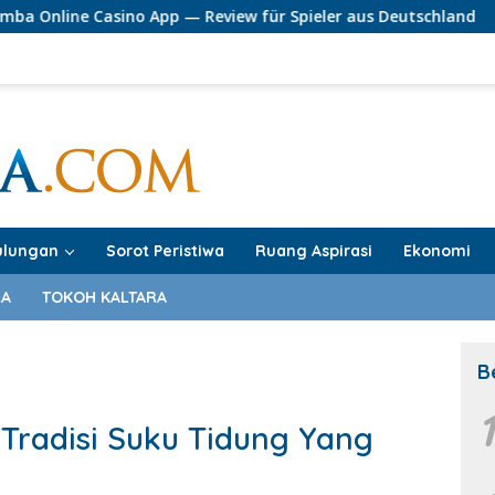
no App — Review für Spieler aus Deutschland
PT Migas 
ulungan
Sorot Peristiwa
Ruang Aspirasi
Ekonomi
RA
TOKOH KALTARA
B
radisi Suku Tidung Yang