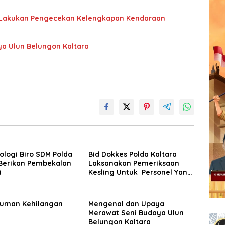
ara Lakukan Pengecekan Kelengkapan Kendaraan
a Ulun Belungon Kaltara
ologi Biro SDM Polda
Bid Dokkes Polda Kaltara
 Berikan Pembekalan
Laksanakan Pemeriksaan
i
Kesling Untuk Personel Yang
Terlibat Pam TPS
uman Kehilangan
Mengenal dan Upaya
Merawat Seni Budaya Ulun
Belungon Kaltara