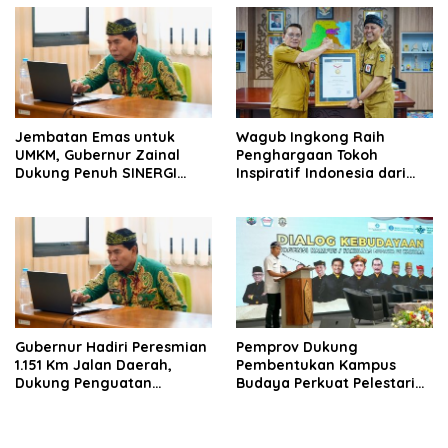
Jembatan Emas untuk
Wagub Ingkong Raih
UMKM, Gubernur Zainal
Penghargaan Tokoh
Dukung Penuh SINERGI
Inspiratif Indonesia dari
Kaltara
SMSI
Gubernur Hadiri Peresmian
Pemprov Dukung
1.151 Km Jalan Daerah,
Pembentukan Kampus
Dukung Penguatan
Budaya Perkuat Pelestarian
Konektivitas Nasional
dan SDM Daerah