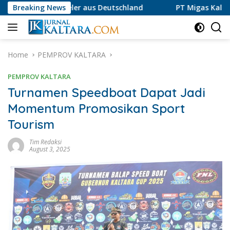
Skip
 Spieler aus Deutschland
Breaking News
PT Migas Kaltara Jaya Lurusk
to
content
Home
PEMPROV KALTARA
PEMPROV KALTARA
Turnamen Speedboat Dapat Jadi
Momentum Promosikan Sport
Tourism
Tim Redaksi
August 3, 2025