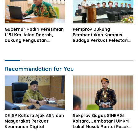
Gubernur Hadiri Peresmian
Pemprov Dukung
1.151 Km Jalan Daerah,
Pembentukan Kampus
Dukung Penguatan
Budaya Perkuat Pelestarian
Konektivitas Nasional
dan SDM Daerah
Recommendation for You
DKISP Kaltara Ajak ASN dan
Sekprov Gagas SINERGI
Masyarakat Perkuat
Kaltara, Jembatani UMKM
Keamanan Digital
Lokal Masuk Rantai Pasok
Industri Global