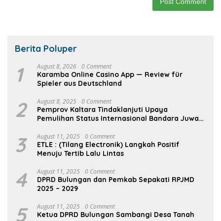
Berita Poluper
1
August 8, 2026
0 Comment
Karamba Online Casino App — Review für
Spieler aus Deutschland
2
August 8, 2025
0 Comment
Pemprov Kaltara Tindaklanjuti Upaya
Pemulihan Status Internasional Bandara Juwata
Tarakan
3
August 11, 2025
0 Comment
ETLE : (Tilang Electronik) Langkah Positif
Menuju Tertib Lalu Lintas
4
August 11, 2025
0 Comment
DPRD Bulungan dan Pemkab Sepakati RPJMD
2025 – 2029
5
August 11, 2025
0 Comment
Ketua DPRD Bulungan Sambangi Desa Tanah