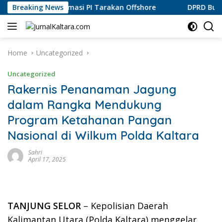
Skip
kan Informasi PI Tarakan Offshore
Breaking News
DPRD Bulungan Apre
to
content
Home
Uncategorized
Uncategorized
Rakernis Penanaman Jagung
dalam Rangka Mendukung
Program Ketahanan Pangan
Nasional di Wilkum Polda Kaltara
Sahri
April 17, 2025
TANJUNG SELOR
– Kepolisian Daerah
Kalimantan Utara (Polda Kaltara) menggelar