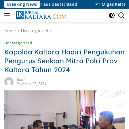
Skip
 aus Deutschland
Breaking News
PT Migas Kaltara Jaya Luruskan Infor
to
content
Home
Uncategorized
Uncategorized
Kapolda Kaltara Hadiri Pengukuhan
Pengurus Senkom Mitra Polri Prov.
Kaltara Tahun 2024
Sahri
December 23, 2024