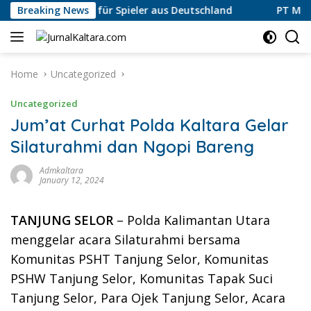
Skip
o App — Review für Spieler aus Deutschland
Breaking News
PT Migas K
to
content
Home
Uncategorized
Uncategorized
Jum’at Curhat Polda Kaltara Gelar
Silaturahmi dan Ngopi Bareng
Admkaltara
January 12, 2024
TANJUNG SELOR
– Polda Kalimantan Utara
menggelar acara Silaturahmi bersama
Komunitas PSHT Tanjung Selor, Komunitas
PSHW Tanjung Selor, Komunitas Tapak Suci
Tanjung Selor, Para Ojek Tanjung Selor, Acara