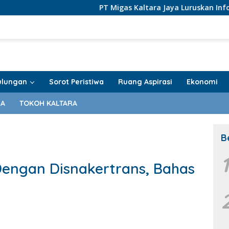
PT Migas Kaltara Jaya Luruskan Informasi PI Tarakan O
ulungan
Sorot Peristiwa
Ruang Aspirasi
Ekonomi
RA
TOKOH KALTARA
B
engan Disnakertrans, Bahas