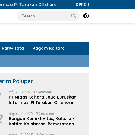
ffshore
DPRD Bulungan Apresiasi Produk AMDK KayanK
Pariwisata
Ragam Kaltara
erita Poluper
1
July 26, 2026
0 Comment
PT Migas Kaltara Jaya Luruskan
Informasi PI Tarakan Offshore
2
August 7, 2025
0 Comment
Bangun Konektivitas, Kaltara –
Kaltim Kolaborasi Pemerataan
Infrastruktur
August 8, 2025
0 Comment