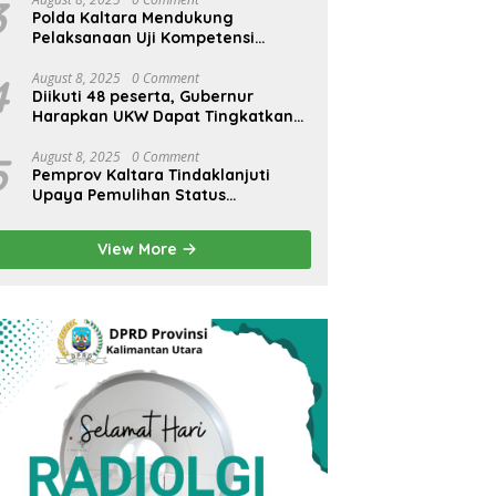
3
Polda Kaltara Mendukung
Pelaksanaan Uji Kompetensi
Wartawan
4
August 8, 2025
0 Comment
Diikuti 48 peserta, Gubernur
Harapkan UKW Dapat Tingkatkan
SDM Wartawan Lokal
5
August 8, 2025
0 Comment
Pemprov Kaltara Tindaklanjuti
Upaya Pemulihan Status
Internasional Bandara Juwata
Tarakan
View More