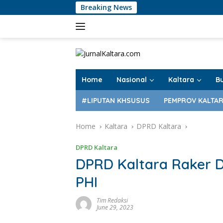
Skip
Breaking News
to
content
Home
Nasional
Kaltara
B
#LIPUTAN KHSUSUS
PEMPROV KALTA
Home
Kaltara
DPRD Kaltara
DPRD Kaltara
DPRD Kaltara Raker D
PHI
Tim Redaksi
June 29, 2023