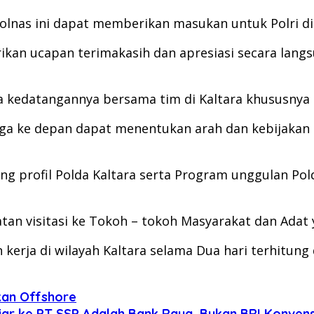
lnas ini dapat memberikan masukan untuk Polri di
kan ucapan terimakasih dan apresiasi secara lang
 kedatangannya bersama tim di Kaltara khususnya d
ngga ke depan dapat menentukan arah dan kebijakan
g profil Polda Kaltara serta Program unggulan Pol
an visitasi ke Tokoh – tokoh Masyarakat dan Adat y
rja di wilayah Kaltara selama Dua hari terhitung d
kan Offshore
Miliar ke PT SSP Adalah Bank Raya, Bukan BRI Konven