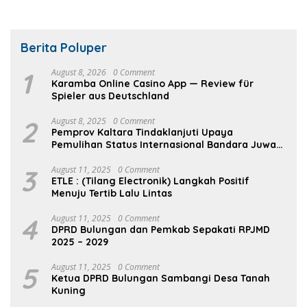
Berita Poluper
1
August 8, 2026
0 Comment
Karamba Online Casino App — Review für
Spieler aus Deutschland
2
August 8, 2025
0 Comment
Pemprov Kaltara Tindaklanjuti Upaya
Pemulihan Status Internasional Bandara Juwata
Tarakan
3
August 11, 2025
0 Comment
ETLE : (Tilang Electronik) Langkah Positif
Menuju Tertib Lalu Lintas
4
August 11, 2025
0 Comment
DPRD Bulungan dan Pemkab Sepakati RPJMD
2025 – 2029
5
August 11, 2025
0 Comment
Ketua DPRD Bulungan Sambangi Desa Tanah
Kuning