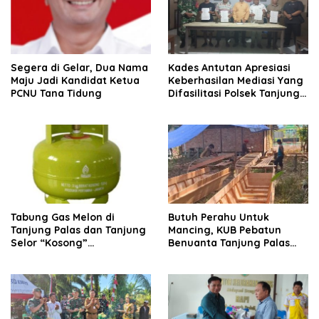
Segera di Gelar, Dua Nama
Kades Antutan Apresiasi
Maju Jadi Kandidat Ketua
Keberhasilan Mediasi Yang
PCNU Tana Tidung
Difasilitasi Polsek Tanjung
Palas
Tabung Gas Melon di
Butuh Perahu Untuk
Tanjung Palas dan Tanjung
Mancing, KUB Pebatun
Selor “Kosong”
Benuanta Tanjung Palas
Dipangkalan Pengecer
Bulungan Solusinya