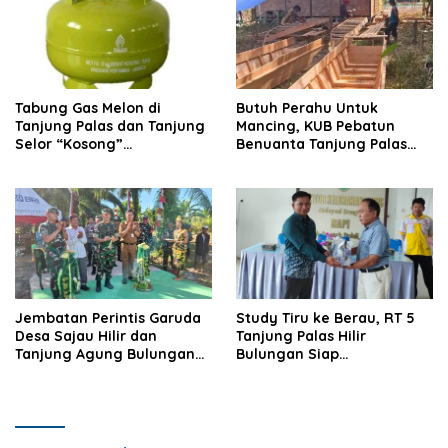
Tabung Gas Melon di
Butuh Perahu Untuk
Tanjung Palas dan Tanjung
Mancing, KUB Pebatun
Selor “Kosong”
Benuanta Tanjung Palas
Dipangkalan Pengecer
Bulungan Solusinya
Jembatan Perintis Garuda
Study Tiru ke Berau, RT 5
Desa Sajau Hilir dan
Tanjung Palas Hilir
Tanjung Agung Bulungan
Bulungan Siap
Diresmikan
Kembangkan UMKM