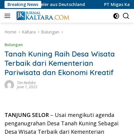
Skip
für Spieler aus Deutschland
Breaking News
PT Migas Kaltara Jaya Lu
to
content
Home
Kaltara
Bulungan
Bulungan
Tanah Kuning Raih Desa Wisata
Terbaik dari Kementerian
Pariwisata dan Ekonomi Kreatif
Tim Redaksi
June 1, 2023
TANJUNG SELOR
– Usai mengikuti agenda
penganugrahan Desa Tanah Kuning Sebagai
Desa Wisata Terbaik dari Kementerian