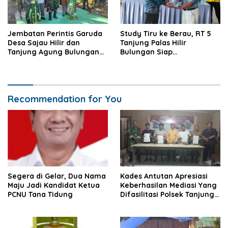
Jembatan Perintis Garuda
Study Tiru ke Berau, RT 5
Desa Sajau Hilir dan
Tanjung Palas Hilir
Tanjung Agung Bulungan
Bulungan Siap
Diresmikan
Kembangkan UMKM
Recommendation for You
Segera di Gelar, Dua Nama
Kades Antutan Apresiasi
Maju Jadi Kandidat Ketua
Keberhasilan Mediasi Yang
PCNU Tana Tidung
Difasilitasi Polsek Tanjung
Palas