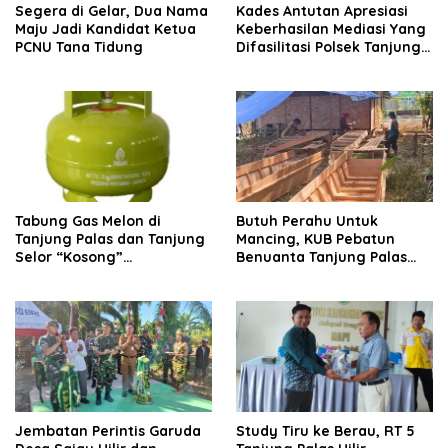
Segera di Gelar, Dua Nama
Kades Antutan Apresiasi
Maju Jadi Kandidat Ketua
Keberhasilan Mediasi Yang
PCNU Tana Tidung
Difasilitasi Polsek Tanjung
Palas
Tabung Gas Melon di
Butuh Perahu Untuk
Tanjung Palas dan Tanjung
Mancing, KUB Pebatun
Selor “Kosong”
Benuanta Tanjung Palas
Dipangkalan Pengecer
Bulungan Solusinya
Jembatan Perintis Garuda
Study Tiru ke Berau, RT 5