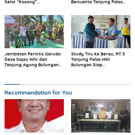
Selor “Kosong”
Benuanta Tanjung Palas
Dipangkalan Pengecer
Bulungan Solusinya
Jembatan Perintis Garuda
Study Tiru ke Berau, RT 5
Desa Sajau Hilir dan
Tanjung Palas Hilir
Tanjung Agung Bulungan
Bulungan Siap
Diresmikan
Kembangkan UMKM
Recommendation for You