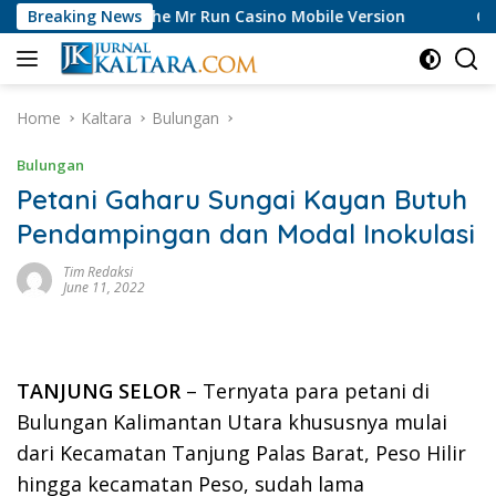
Skip
 of the Mr Run Casino Mobile Version
Breaking News
Garrison Bet Lo
to
content
Home
Kaltara
Bulungan
Bulungan
Petani Gaharu Sungai Kayan Butuh
Pendampingan dan Modal Inokulasi
Tim Redaksi
June 11, 2022
TANJUNG SELOR
– Ternyata para petani di
Bulungan Kalimantan Utara khususnya mulai
dari Kecamatan Tanjung Palas Barat, Peso Hilir
hingga kecamatan Peso, sudah lama