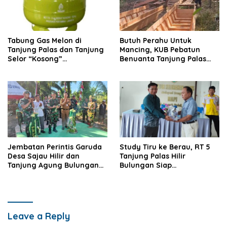
Tabung Gas Melon di
Butuh Perahu Untuk
Tanjung Palas dan Tanjung
Mancing, KUB Pebatun
Selor “Kosong”
Benuanta Tanjung Palas
Dipangkalan Pengecer
Bulungan Solusinya
Jembatan Perintis Garuda
Study Tiru ke Berau, RT 5
Desa Sajau Hilir dan
Tanjung Palas Hilir
Tanjung Agung Bulungan
Bulungan Siap
Diresmikan
Kembangkan UMKM
Leave a Reply