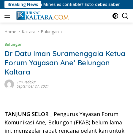
Skip
ación Mines es confiable? Esto debes saber
Breaking News
PT Migas Ka
to
content
Home
Kaltara
Bulungan
Bulungan
Dr Datu Iman Suramenggala Ketua
Forum Yayasan Ane’ Belungon
Kaltara
Tim Redaksi
September 27, 2021
TANJUNG SELOR
_ Pengurus Yayasan Forum
Komunikasi Ane, Belungon (FKAB) belum lama
ini, menggelar rapat rencana pelantikan untuk