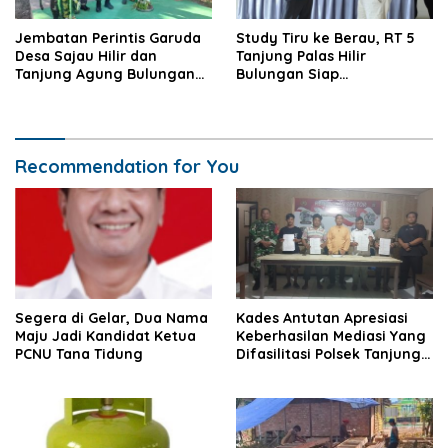
Jembatan Perintis Garuda
Study Tiru ke Berau, RT 5
Desa Sajau Hilir dan
Tanjung Palas Hilir
Tanjung Agung Bulungan
Bulungan Siap
Diresmikan
Kembangkan UMKM
Recommendation for You
Segera di Gelar, Dua Nama
Kades Antutan Apresiasi
Maju Jadi Kandidat Ketua
Keberhasilan Mediasi Yang
PCNU Tana Tidung
Difasilitasi Polsek Tanjung
Palas