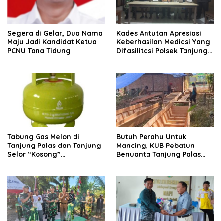
Segera di Gelar, Dua Nama
Kades Antutan Apresiasi
Maju Jadi Kandidat Ketua
Keberhasilan Mediasi Yang
PCNU Tana Tidung
Difasilitasi Polsek Tanjung
Palas
Tabung Gas Melon di
Butuh Perahu Untuk
Tanjung Palas dan Tanjung
Mancing, KUB Pebatun
Selor “Kosong”
Benuanta Tanjung Palas
Dipangkalan Pengecer
Bulungan Solusinya