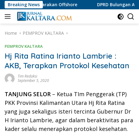
Skip
PI Tarakan Offshore
Breaking News
DPRD Bulungan Apresiasi Produk 
to
content
Home
PEMPROV KALTARA
PEMPROV KALTARA
Hj Rita Ratina Irianto Lambrie :
AKB, Terapkan Protokol Kesehatan
Tim Redaksi
September 5, 2020
TANJUNG SELOR
– Ketua TIm Penggerak (TP)
PKK Provinsi Kalimantan Utara Hj Rita Ratina
yang juga sekaligus isteri tercinta Gubernur Dr
H Irianto Lambrie, agar dalam beraktivitas para
kader selalu menerapkan protokol kesehatan.