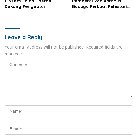
1.151 Km Jalan Daerah,
Pembentukan Kampus
Dukung Penguatan
Budaya Perkuat Pelestarian
Konektivitas Nasional
dan SDM Daerah
Leave a Reply
Your email address will not be published.
Required fields are
marked
*