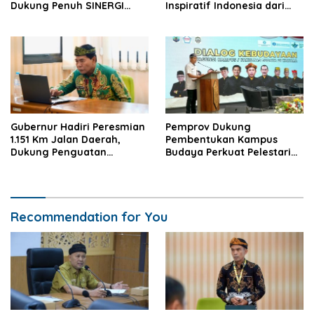
Dukung Penuh SINERGI
Inspiratif Indonesia dari
Kaltara
SMSI
Gubernur Hadiri Peresmian
Pemprov Dukung
1.151 Km Jalan Daerah,
Pembentukan Kampus
Dukung Penguatan
Budaya Perkuat Pelestarian
Konektivitas Nasional
dan SDM Daerah
Recommendation for You