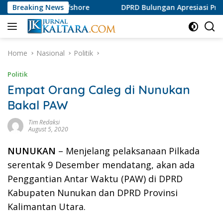
Skip
kan Offshore
Breaking News
DPRD Bulungan Apresiasi Produk AMDK K
to
content
Home
Nasional
Politik
Politik
Empat Orang Caleg di Nunukan
Bakal PAW
Tim Redaksi
August 5, 2020
NUNUKAN
– Menjelang pelaksanaan Pilkada
serentak 9 Desember mendatang, akan ada
Penggantian Antar Waktu (PAW) di DPRD
Kabupaten Nunukan dan DPRD Provinsi
Kalimantan Utara.