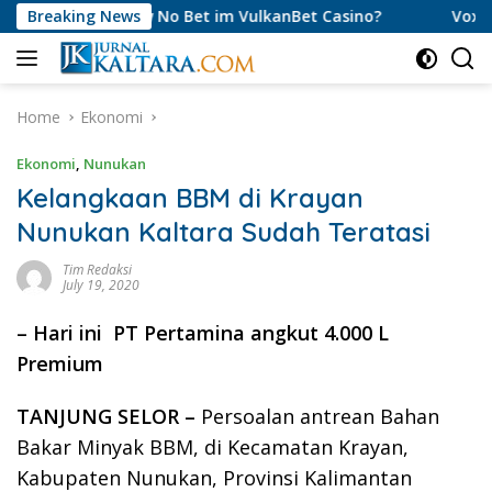
Skip
et Draw No Bet im VulkanBet Casino?
Breaking News
Vox Casino Promo 
to
content
Home
Ekonomi
Ekonomi
,
Nunukan
Kelangkaan BBM di Krayan
Nunukan Kaltara Sudah Teratasi
Tim Redaksi
July 19, 2020
– Hari ini PT Pertamina angkut 4.000 L
Premium
TANJUNG SELOR –
Persoalan antrean Bahan
Bakar Minyak BBM, di Kecamatan Krayan,
Kabupaten Nunukan, Provinsi Kalimantan