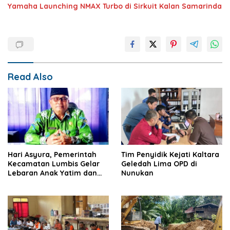
Yamaha Launching NMAX Turbo di Sirkuit Kalan Samarinda
Read Also
Hari Asyura, Pemerintah
Tim Penyidik Kejati Kaltara
Kecamatan Lumbis Gelar
Geledah Lima OPD di
Lebaran Anak Yatim dan
Nunukan
Kaum Dhuafa