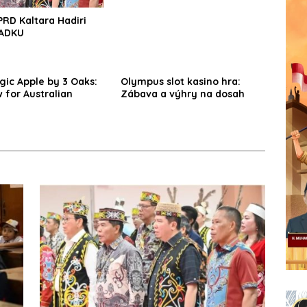
RD Kaltara Hadiri
LADKU
ic Apple by 3 Oaks:
Olympus slot kasino hra:
 for Australian
Zábava a výhry na dosah