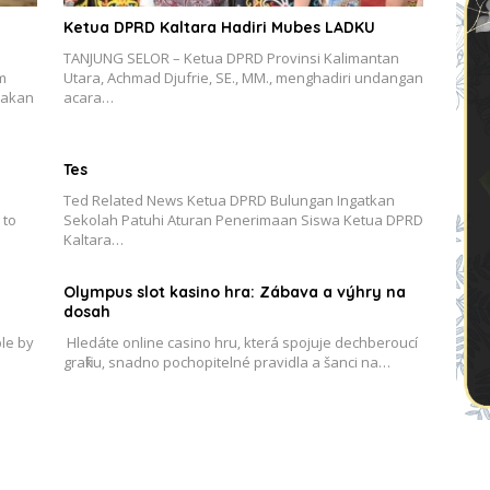
Ketua DPRD Kaltara Hadiri Mubes LADKU
TANJUNG SELOR – Ketua DPRD Provinsi Kalimantan
m
Utara, Achmad Djufrie, SE., MM., menghadiri undangan
 akan
acara…
Tes
Ted Related News Ketua DPRD Bulungan Ingatkan
 to
Sekolah Patuhi Aturan Penerimaan Siswa Ketua DPRD
Kaltara…
Olympus slot kasino hra: Zábava a výhry na
dosah
le by
Hledáte online casino hru‚ která spojuje dechberoucí
grafiku‚ snadno pochopitelné pravidla a šanci na…