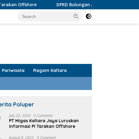
DPRD Bulungan Apresiasi Produk AMDK KayanKu
Pariwisata
Ragam Kaltara
erita Poluper
1
July 26, 2026
0 Comment
PT Migas Kaltara Jaya Luruskan
Informasi PI Tarakan Offshore
August 8, 2025
0 Comment