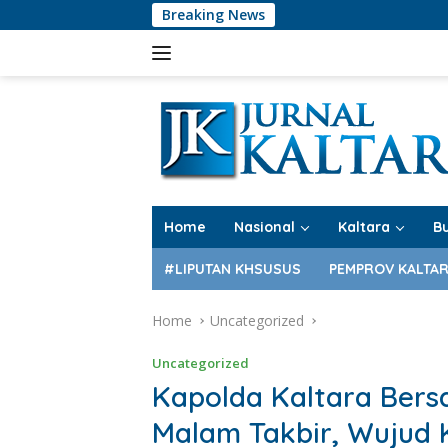
Skip
Breaking News
P
to
content
Home
Nasional
Kaltara
B
#LIPUTAN KHSUSUS
PEMPROV KALTA
Home
Uncategorized
Uncategorized
Kapolda Kaltara Bers
Malam Takbir, Wujud 