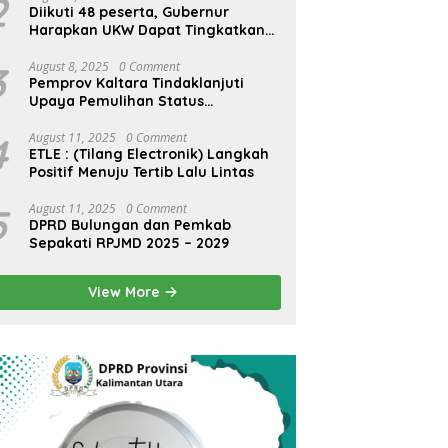
2
Diikuti 48 peserta, Gubernur
Harapkan UKW Dapat Tingkatkan
SDM Wartawan Lokal
3
August 8, 2025
0 Comment
Pemprov Kaltara Tindaklanjuti
Upaya Pemulihan Status
Internasional Bandara Juwata
Tarakan
4
August 11, 2025
0 Comment
ETLE : (Tilang Electronik) Langkah
Positif Menuju Tertib Lalu Lintas
5
August 11, 2025
0 Comment
DPRD Bulungan dan Pemkab
Sepakati RPJMD 2025 – 2029
View More