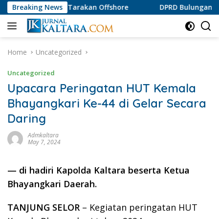
Skip
I Tarakan Offshore
Breaking News
DPRD Bulungan Apresiasi Produk A
to
content
Home
Uncategorized
Uncategorized
Upacara Peringatan HUT Kemala
Bhayangkari Ke-44 di Gelar Secara
Daring
Admkaltara
May 7, 2024
— di hadiri Kapolda Kaltara beserta Ketua
Bhayangkari Daerah.
TANJUNG SELOR
– Kegiatan peringatan HUT