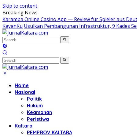
Skip to content
Breaking News
Karamba Online Casino App — Review für Spieler aus Deu
KayanKu
Usulkan Pembangunan Infrastruktur, 9 Kades 
Home
Nasional
Politik
Hukum
Keamanan
Peristiwa
Kaltara
PEMPROV KALTARA