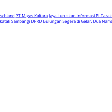
tschland
PT Migas Kaltara Jaya Luruskan Informasi PI Tara
Sekatak Sambangi DPRD Bulungan
Segera di Gelar, Dua Nam