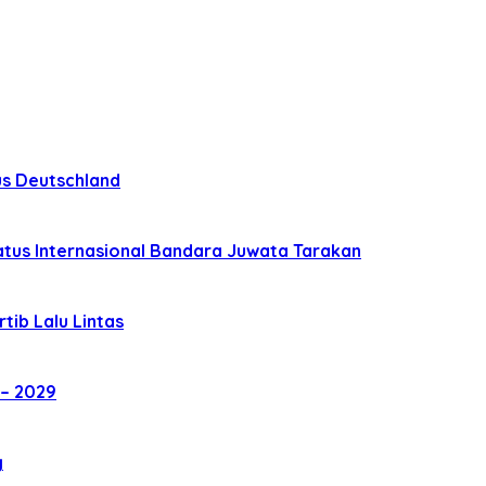
us Deutschland
atus Internasional Bandara Juwata Tarakan
rtib Lalu Lintas
– 2029
g