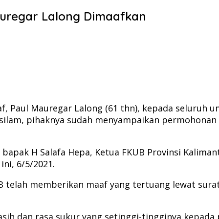
auregar Lalong Dimaafkan
, Paul Mauregar Lalong (61 thn), kepada seluruh u
9 silam, pihaknya sudah menyampaikan permohonan 
.
ui bapak H Salafa Hepa, Ketua FKUB Provinsi Kali
ni, 6/5/2021.
B telah memberikan maaf yang tertuang lewat surat
h dan rasa sukur yang setinggi-tingginya kepada pi