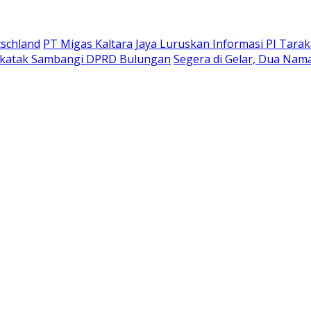
tschland
PT Migas Kaltara Jaya Luruskan Informasi PI Tara
Sekatak Sambangi DPRD Bulungan
Segera di Gelar, Dua Nam