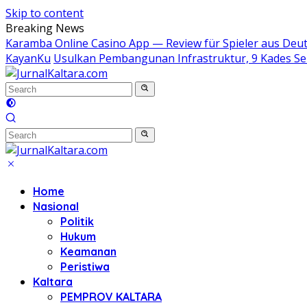
Skip to content
Breaking News
Karamba Online Casino App — Review für Spieler aus Deu
KayanKu
Usulkan Pembangunan Infrastruktur, 9 Kades 
Home
Nasional
Politik
Hukum
Keamanan
Peristiwa
Kaltara
PEMPROV KALTARA