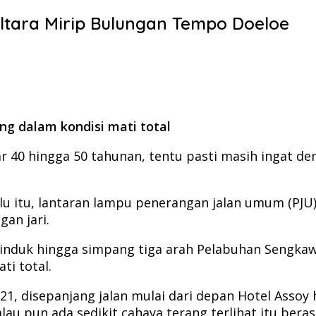
altara Mirip Bulungan Tempo Doeloe
g dalam kondisi mati total
itar 40 hingga 50 tahunan, tentu pasti masih ingat 
alu itu, lantaran lampu penerangan jalan umum (PJU
an jari.
 induk hingga simpang tiga arah Pelabuhan Sengkawit
ti total.
021, disepanjang jalan mulai dari depan Hotel Asso
au pun ada sedikit cahaya terang terlihat itu bera