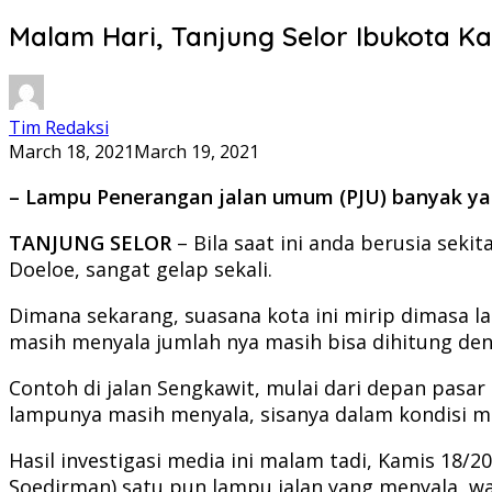
Malam Hari, Tanjung Selor Ibukota K
Tim Redaksi
March 18, 2021
March 19, 2021
– Lampu Penerangan jalan umum (PJU) banyak yan
TANJUNG SELOR
– Bila saat ini anda berusia sek
Doeloe, sangat gelap sekali.
Dimana sekarang, suasana kota ini mirip dimasa l
masih menyala jumlah nya masih bisa dihitung deng
Contoh di jalan Sengkawit, mulai dari depan pasar
lampunya masih menyala, sisanya dalam kondisi ma
Hasil investigasi media ini malam tadi, Kamis 18/2
Soedirman) satu pun lampu jalan yang menyala, wal