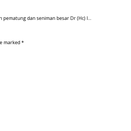
n pematung dan seniman besar Dr (Hc) I…
are marked
*