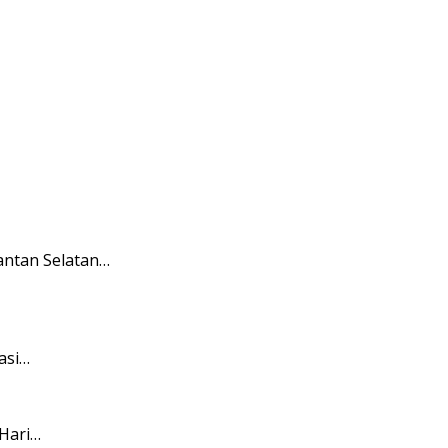
antan Selatan…
asi…
Hari…