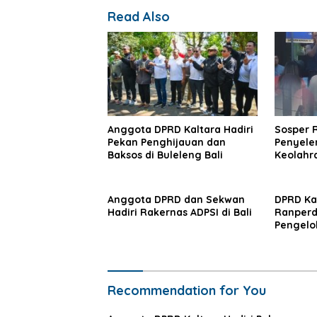
Read Also
Anggota DPRD Kaltara Hadiri
Sosper 
Pekan Penghijauan dan
Penyele
Baksos di Buleleng Bali
Keolahr
Nunukan
Anggota DPRD dan Sekwan
DPRD Ka
Hadiri Rakernas ADPSI di Bali
Ranperd
Pengelol
Daerah
Recommendation for You