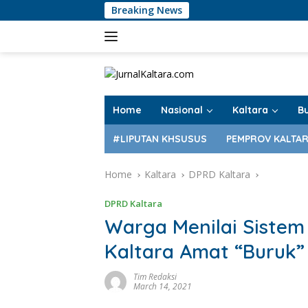
Skip
Breaking News
Bo
to
content
Home
Nasional
Kaltara
B
#LIPUTAN KHSUSUS
PEMPROV KALTA
Home
Kaltara
DPRD Kaltara
DPRD Kaltara
Warga Menilai Sistem
Kaltara Amat “Buruk”
Tim Redaksi
March 14, 2021