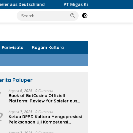
schland
PT Migas Kaltara Jaya Luruskan Informasi PI Ta
Pariwisata
Ragam Kaltara
erita Poluper
1
August 6, 2026
0 Comment
Book of BetCasino Offiziell
Platform: Review für Spieler aus
Deutschland
2
August 7, 2025
0 Comment
Ketua DPRD Kaltara Mengapresiasi
Pelaksanaan Uji Kompetensi
Wartawan
August 7, 2025
0 Comment