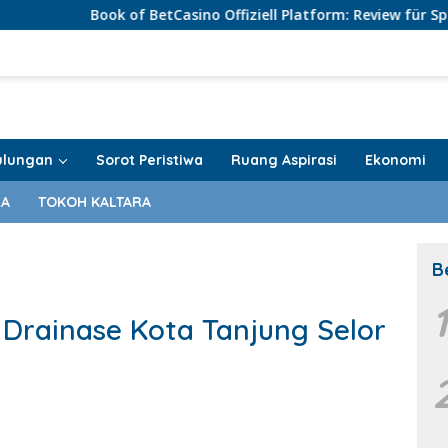
ok of BetCasino Offiziell Platform: Review für Spieler aus Deut
ulungan
Sorot Peristiwa
Ruang Aspirasi
Ekonomi
RA
TOKOH KALTARA
B
 Drainase Kota Tanjung Selor