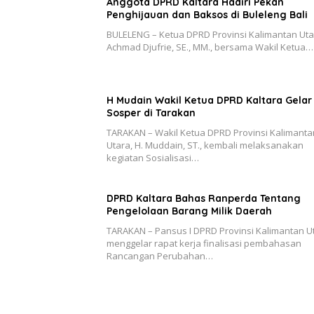
Anggota DPRD Kaltara Hadiri Pekan
Penghijauan dan Baksos di Buleleng Bali
BULELENG – Ketua DPRD Provinsi Kalimantan Uta
Achmad Djufrie, SE., MM., bersama Wakil Ketua…
H Mudain Wakil Ketua DPRD Kaltara Gelar
Sosper di Tarakan
TARAKAN – Wakil Ketua DPRD Provinsi Kalimanta
Utara, H. Muddain, ST., kembali melaksanakan
kegiatan Sosialisasi…
DPRD Kaltara Bahas Ranperda Tentang
Pengelolaan Barang Milik Daerah
TARAKAN – Pansus I DPRD Provinsi Kalimantan U
menggelar rapat kerja finalisasi pembahasan
Rancangan Perubahan…