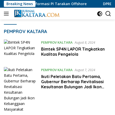
Skip
I Tarakan Offshore
Breaking News
DPRD Bulungan Apresiasi Produk A
to
content
PEMPROV KALTARA
PEMPROV KALTARA
August 8, 2024
Bimtek SP4N LAPOR Tingkatkan
Kualitas Pengelola
PEMPROV KALTARA
August 7, 2024
Ikuti Peletakan Batu Pertama,
Gubernur Berharap Revitalisasi
Kesultanan Bulungan Jadi Ikon
Kebanggaan Masyarakat