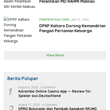
Pelantikan MD KAHMI Malinau
PEMPROV KALTARA
July 31, 2024
DPKP Kaltara Dorong Kemandirian
Pangan Pertanian Keluarga
View More
Berita Poluper
1
August 8, 2026
0 Comment
Karamba Online Casino App — Review für
Spieler aus Deutschland
2
August 11, 2025
0 Comment
DPRD Bulungan dan Pemkab Sepakati RPJMD