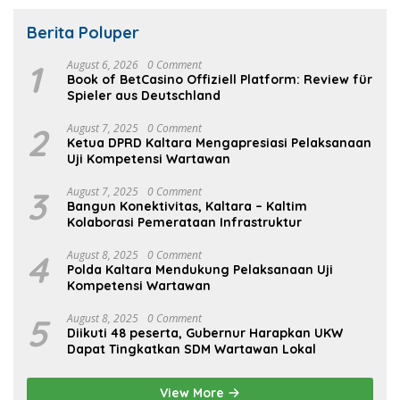
Berita Poluper
1
August 6, 2026
0 Comment
Book of BetCasino Offiziell Platform: Review für
Spieler aus Deutschland
2
August 7, 2025
0 Comment
Ketua DPRD Kaltara Mengapresiasi Pelaksanaan
Uji Kompetensi Wartawan
3
August 7, 2025
0 Comment
Bangun Konektivitas, Kaltara – Kaltim
Kolaborasi Pemerataan Infrastruktur
4
August 8, 2025
0 Comment
Polda Kaltara Mendukung Pelaksanaan Uji
Kompetensi Wartawan
5
August 8, 2025
0 Comment
Diikuti 48 peserta, Gubernur Harapkan UKW
Dapat Tingkatkan SDM Wartawan Lokal
View More