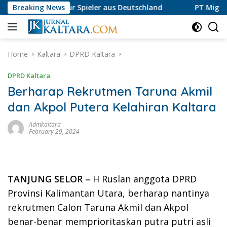
Skip
eview für Spieler aus Deutschland
Breaking News
PT Migas Kaltara Jaya
to
content
Home
Kaltara
DPRD Kaltara
DPRD Kaltara
Berharap Rekrutmen Taruna Akmil
dan Akpol Putera Kelahiran Kaltara
Admkaltara
February 29, 2024
TANJUNG SELOR –
H Ruslan anggota DPRD
Provinsi Kalimantan Utara, berharap nantinya
rekrutmen Calon Taruna Akmil dan Akpol
benar-benar memprioritaskan putra putri asli