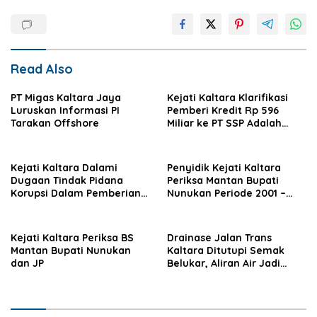
Read Also
PT Migas Kaltara Jaya
‎Kejati Kaltara Klarifikasi
Luruskan Informasi PI
Pemberi Kredit Rp 596
Tarakan Offshore
Miliar ke PT SSP Adalah
Bank Raya, Bukan BRI
Konvensional
Kejati Kaltara Dalami
Penyidik Kejati Kaltara
Dugaan Tindak Pidana
Periksa Mantan Bupati
Korupsi Dalam Pemberian
Nunukan Periode 2001 –
Kredit
2011
Kejati Kaltara Periksa BS
Drainase Jalan Trans
Mantan Bupati Nunukan
Kaltara Ditutupi Semak
dan JP
Belukar, Aliran Air Jadi
Terhambat