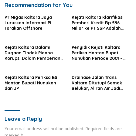
Recommendation for You
PT Migas Kaltara Jaya
‎Kejati Kaltara Klarifikasi
Luruskan Informasi PI
Pemberi Kredit Rp 596
Tarakan Offshore
Miliar ke PT SSP Adalah
Bank Raya, Bukan BRI
Konvensional
Kejati Kaltara Dalami
Penyidik Kejati Kaltara
Dugaan Tindak Pidana
Periksa Mantan Bupati
Korupsi Dalam Pemberian
Nunukan Periode 2001 –
Kredit
2011
Kejati Kaltara Periksa BS
Drainase Jalan Trans
Mantan Bupati Nunukan
Kaltara Ditutupi Semak
dan JP
Belukar, Aliran Air Jadi
Terhambat
Leave a Reply
Your email address will not be published.
Required fields are
marked
*