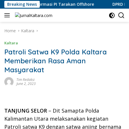
Skip
uruskan Informasi PI Tarakan Offshore
Breaking News
DPRD Bulungan A
to
content
Home
Kaltara
Kaltara
Patroli Satwa K9 Polda Kaltara
Memberikan Rasa Aman
Masyarakat
Tim Redaksi
June 2, 2023
TANJUNG SELOR
– Dit Samapta Polda
Kalimantan Utara melaksanakan kegiatan
Patroli satwa K9 dengan satwa anjing bernama