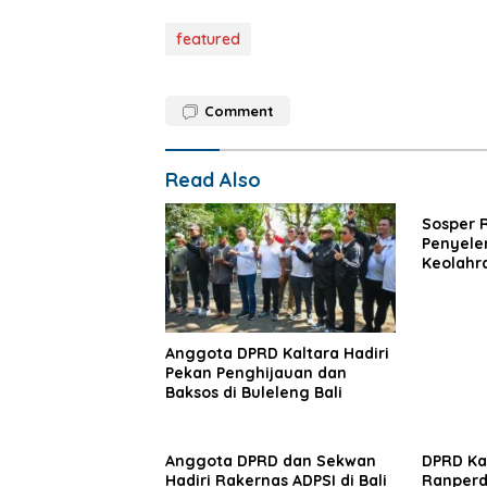
featured
Comment
Read Also
Sosper 
Penyele
Keolahr
Nunukan
Anggota DPRD Kaltara Hadiri
Pekan Penghijauan dan
Baksos di Buleleng Bali
Anggota DPRD dan Sekwan
DPRD Ka
Hadiri Rakernas ADPSI di Bali
Ranperd