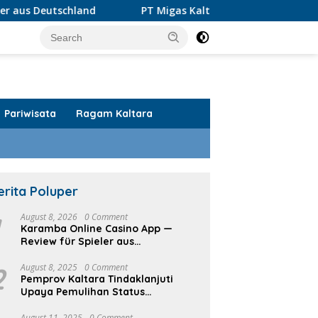
land
PT Migas Kaltara Jaya Luruskan Informasi PI Tara
Pariwisata
Ragam Kaltara
erita Poluper
1
August 8, 2026
0 Comment
Karamba Online Casino App —
Review für Spieler aus
Deutschland
2
August 8, 2025
0 Comment
Pemprov Kaltara Tindaklanjuti
Upaya Pemulihan Status
Internasional Bandara Juwata
Tarakan
August 11, 2025
0 Comment