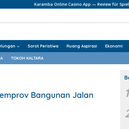
Karamba Online Casino App — Review für Spieler aus Deutsch
ulungan
Sorot Peristiwa
Ruang Aspirasi
Ekonomi
RA
TOKOH KALTARA
B
Pemprov Bangunan Jalan