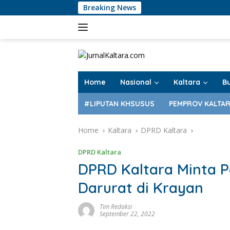
Skip
Breaking News
to
content
Home
Nasional
Kaltara
B
#LIPUTAN KHSUSUS
PEMPROV KALTA
Home
Kaltara
DPRD Kaltara
DPRD Kaltara
DPRD Kaltara Minta 
Darurat di Krayan
Tim Redaksi
September 22, 2022